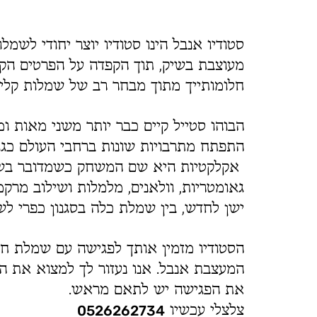
סטודיו אנבל הינו סטודיו יוצר יחודי לשמל
מעוצבת בשיק, תוך הקפדה על הפרטים הקט
חלומותייך מתוך מבחר רב של שמלות קלילות
הבוהו סטייל קיים כבר יותר משני מאות ומ
התפתח מתרבויות שונות ברחבי העולם כגון
אקלקטיות היא שם המשחק כשמדובר בשמלו
גאומטריות, וולאנים, מלמלות ושילוב מרקמ
ישן לחדש, בין שמלת כלה בסגנון כפרי לש
הסטודיו מזמין אותך לפגישה עם שמלת חל
המעצבת אנבל. אנו נעזור לך למצוא את הא
את הפגישה יש לתאם מראש.
צלצלי עכשיו
0526262734