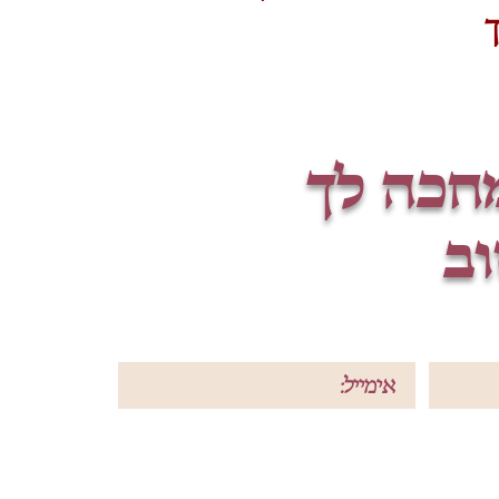
חכה לך
וב