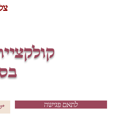
צלצלי : 734
קולקציי
בסט
לתאם פגישה