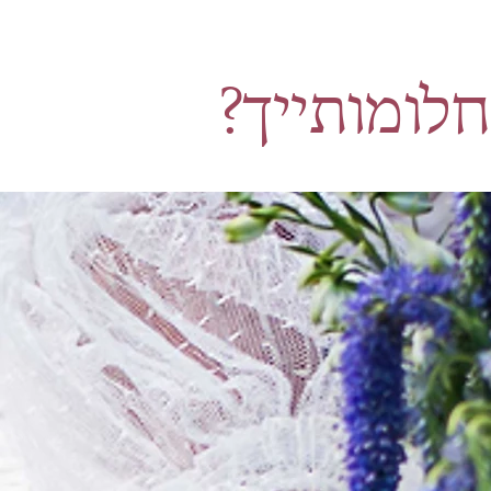
חלומותייך