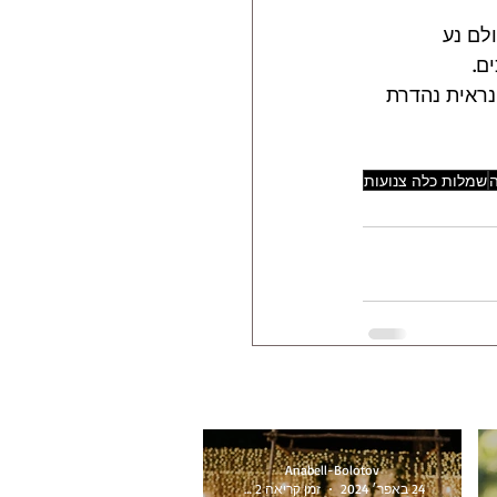
לם נע 
ם.
נראית נהדרת 
שמלות כלה צנועות
Anabell-Bolotov
24 באפר׳ 2024
זמן קריאה 2 דקות